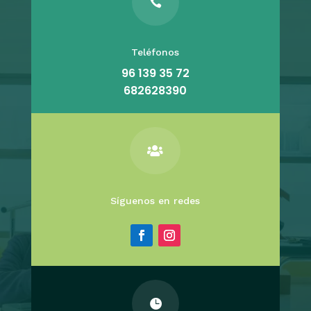

Teléfonos
96 139 35 72
682628390

Síguenos en redes
