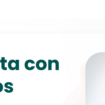
ta con
os