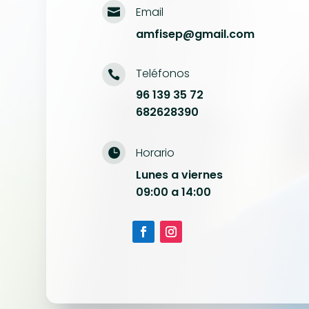
Email

amfisep@gmail.com
Teléfonos

96 139 35 72
682628390
Horario

Lunes a viernes
09:00 a 14:00