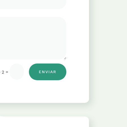
=
+ 2
ENVIAR