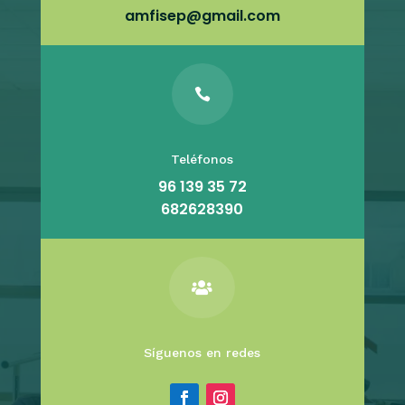
amfisep@gmail.com

Teléfonos
96 139 35 72
682628390

Síguenos en redes